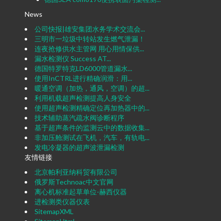
News
公司快报|雄安集团水务学术交流会...
三明市一垃圾中转站发生燃气泄漏！
连夜抢修供水主管网 用心用情保供...
漏水检测仪 Success AT...
德国特罗特克LD6000管道漏水...
使用InCTRL进行精确润滑：用...
暖通空调（加热，通风，空调）的超...
利用机载超声检测提高人身安全
使用超声检测精确定位再加热器中的...
技术辅助蒸汽疏水阀诊断程序
基于超声条件的监测云中的数据收集...
非加压舱测试在飞机，汽车，有轨电...
发电冷凝器的超声波泄漏检测
友情链接
北京帕利亚纳科贸有限公司
俄罗斯Technoac中文官网
离心机标准起草单位-赫西仪器
进检测类仪器仪表
SitemapXML