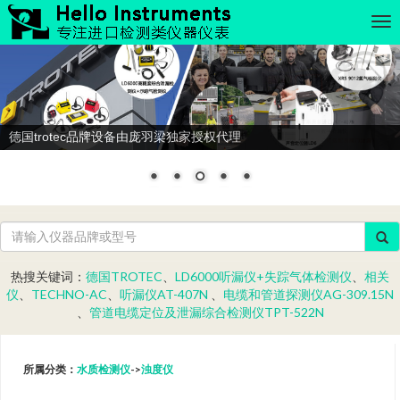
德国trotec品牌设备由庞羽梁独家授权代理
热搜关键词：
德国TROTEC
、
LD6000听漏仪+失踪气体检测仪
、
相关
仪
、
TECHNO-AC
、
听漏仪AT-407N
、
电缆和管道探测仪AG-309.15N
、
管道电缆定位及泄漏综合检测仪TPT-522N
所属分类：
水质检测仪
->
浊度仪