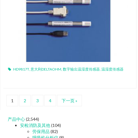
HD9817T
,
意大利DELTAOHM
,
数字输出温湿度传感器
,
温湿度传感器
1
2
3
4
下一页 »
产品中心
(2,544)
安检消防及其他
(104)
劳保用品
(82)
呼吸机分析仪
(8)