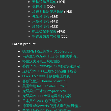
安检消防及其他
(104)
无损检测
(202)
核辐射检测仪及防护
(148)
气体检测仪
(485)
水质检测仪
(491)
环保检测仪
(423)
电工类仪器仪表
(495)
管道及防腐层检测
(222)
Latest product
德国METREL美翠MI3155 Euro...
乌克兰OKOndt TUZ-5 便携式手动...
格雷沃夫环氧乙烷检测仪
盛奥华 6B-200M型COD锰法快速测定...
庞羽梁PL-100 土壤水分/湿度传感器
Fluke T6-1000 非接触电压钳表
赛默飞世尔Thermo Scientifi...
美国华瑞 RAE ToxiRAE Pro ...
庞羽梁井下水位计Spark-590
庞羽梁PL-111土壤电导率传感器
日本共立 2031数字钳形表
德国竖威Sewerin 便携式毒气检测/监...
美国法如FARO FocusS 350激光...