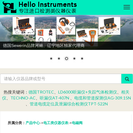
德国Sewerin品牌河南、辽宁地区独家代理商
热搜关键词：
德国TROTEC
、
LD6000听漏仪+失踪气体检测仪
、
相关
仪
、
TECHNO-AC
、
听漏仪AT-407N
、
电缆和管道探测仪AG-309.15N
、
管道电缆定位及泄漏综合检测仪TPT-522N
所属分类：
产品中心
->
电工类仪器仪表
->
电磁阀