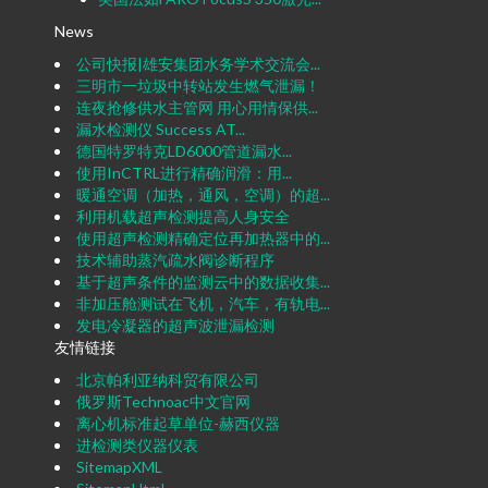
News
公司快报|雄安集团水务学术交流会...
三明市一垃圾中转站发生燃气泄漏！
连夜抢修供水主管网 用心用情保供...
漏水检测仪 Success AT...
德国特罗特克LD6000管道漏水...
使用InCTRL进行精确润滑：用...
暖通空调（加热，通风，空调）的超...
利用机载超声检测提高人身安全
使用超声检测精确定位再加热器中的...
技术辅助蒸汽疏水阀诊断程序
基于超声条件的监测云中的数据收集...
非加压舱测试在飞机，汽车，有轨电...
发电冷凝器的超声波泄漏检测
友情链接
北京帕利亚纳科贸有限公司
俄罗斯Technoac中文官网
离心机标准起草单位-赫西仪器
进检测类仪器仪表
SitemapXML