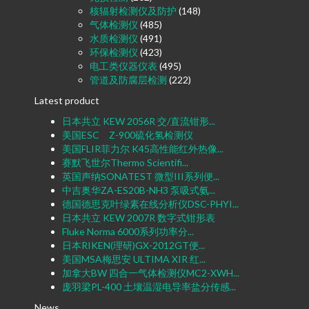
核辐射检测仪及防护
(148)
气体检测仪
(485)
水质检测仪
(491)
环保检测仪
(423)
电工类仪器仪表
(495)
管道及防腐层检测
(222)
Latest product
日本共立 KEW 2056R 交/直流钳形...
美国ESC Z-900硫化氢检测仪
美国FLIR菲力尔 K45高性能红外热像...
赛默飞世尔Thermo Scientifi...
英国声纳SONATEST 微型III系列便...
中吉奥华ZA-ES20B-NH3 泵吸式氨...
德国德思克叶绿素在线分析仪DSC-PHYI...
日本共立 KEW 2007R 数字式钳形表
Fluke Norma 6000系列功率分...
日本RIKEN(理研)GX-2012GT便...
美国MSA梅思安 ULTIMA XIR 红...
加拿大BW 四合一气体检测仪MC2-XWH...
庞羽梁PL-400 土壤温湿电导率盐分传感...
News