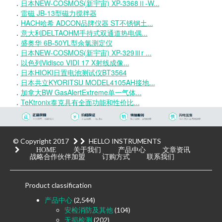
．
日本NEW-COSMOS(新宇宙) XP-3368Ⅱ-W...
．
雷磁 JB-13型磁力搅拌器
．
HACH哈希 ADCON品牌仪器 ST不锈钢土...
．
意大利DELTAOHM手持式双通道热电偶...
．
盛奥华 6B-50YL型余氯测定仪
．
日本NEW-COSMOS(新宇宙) XP-329Ⅲr ...
．
以色列Vidisco VIDI 17 X射线成像...
．
日本HIOKI日置电池测试仪BT3564
．
日本共立KYORITSU MODEL4105AH接地...
．
加拿大BW GasAlertExtreme单一气体...
．
TeKtronix泰克具有全面功能和性价比...
© Copyright 2017
HELLO INSTRUMENTS
HOME
关于我们
产品中心
文章资讯
战略合作伙伴加盟
订购方式
联系我们
Product classification
产品中心
(2,544)
安检消防及其他
(104)
无损检测
(202)