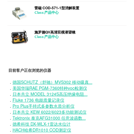
雷磁 COD-571-1型消解装置
Class:产品中心
施罗德QV高清双模潜望镜
Class:产品中心
目前客户正在浏览的仪器
．
德国SCHUTZ（舒驰）MVS302 移动吸真...
．
美国华瑞RAE PGM-7360特种voc检测仪
．
日本共立 MODEL 3124S高压绝缘电阻...
．
Fluke 1736 电能质量记录仪
．
Pro Plus手持式多参数水质分析仪
．
日本共立 KEW 6022/6023多功能测试仪
．
Tektronix 泰克AFG31000 任意波函数...
．
德希科技 DX-WLX-1雷达水位计
．
HACH哈希DR1010 COD测定仪